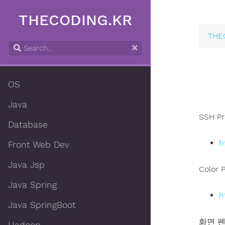
THECODING.KR
THE
OS
Java
SSH P
Database
h
Front Web Dev
Java Jsp
Color P
Java Spring
h
Java SpringBoot
화면 펜(I