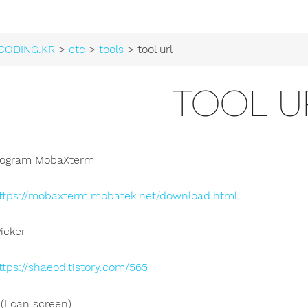
CODING.KR
>
etc
>
tools
> tool url
TOOL U
rogram MobaXterm
ttps://mobaxterm.mobatek.net/download.html
icker
ttps://shaeod.tistory.com/565
 can screen)