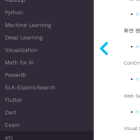
Hadoop
Python
h
Machine Learning
화면 펜(
Deep Learning
h
Visualization
Math for AI
ConEm
PowerBI
h
ELK-ElastricSearch
Web S
Flutter
h
Dart
Exam
Visual
etc