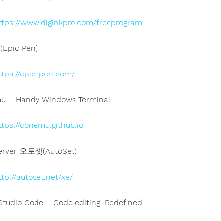
ttps://www.diginkpro.com/freeprogram
Epic Pen)
ttps://epic-pen.com/
u – Handy Windows Terminal
ttps://conemu.github.io
erver 오토셋(AutoSet)
ttp://autoset.net/xe/
 Studio Code – Code editing. Redefined.