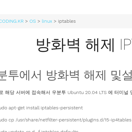
CODING.KR
>
OS
>
linux
> iptables
방화벽 해제 IP
분투에서 방화벽 해제 및설정 저
 해당 서버에 접속해서 우분투 Ubuntu 20.04 LTS 에 터미
udo apt-get install iptables-persistent
udo cp /usr/share/netfilter-persistent/plugins.d/15-ip4tables 
udo update-rc.d -f iptables defaults