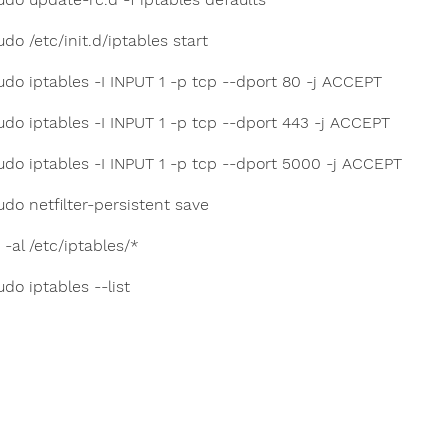
udo /etc/init.d/iptables start
udo iptables -I INPUT 1 -p tcp --dport 80 -j ACCEPT
udo iptables -I INPUT 1 -p tcp --dport 443 -j ACCEPT
udo iptables -I INPUT 1 -p tcp --dport 5000 -j ACCEPT
udo netfilter-persistent save
s -al /etc/iptables/*
udo iptables --list