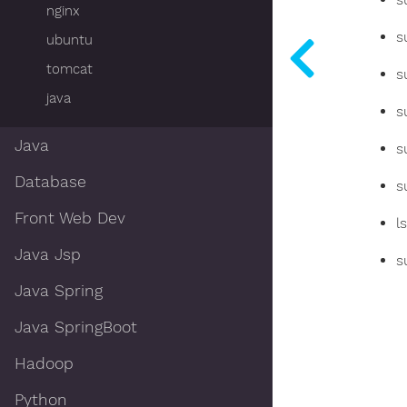
nginx
s
ubuntu
tomcat
s
java
s
Java
s
Database
s
Front Web Dev
l
Java Jsp
s
Java Spring
Java SpringBoot
Hadoop
Python