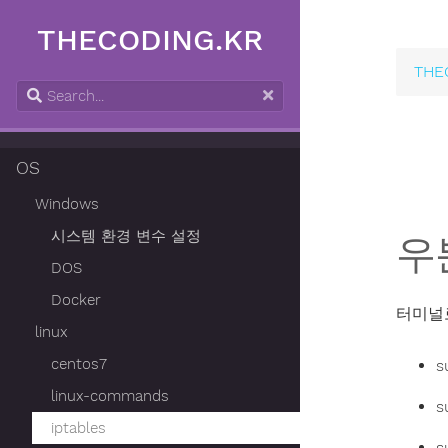
THECODING.KR
THE
OS
Windows
시스템 환경 변수 설정
우
DOS
Docker
터미널로
linux
centos7
s
linux-commands
s
iptables
s