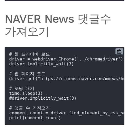
NAVER News 댓글수
가져오기
# 웹 드라이버 로드

driver = webdriver.Chrome('../chromedriver')

driver.implicitly_wait(3)

# 웹 페이지 로드

driver.get("https://n.news.naver.com/mnews/hot
# 로딩 대기

time.sleep(3)

#driver.implicitly_wait(3)

# 댓글 수 가져오기

comment_count = driver.find_element_by_css_sel
print(comment_count)