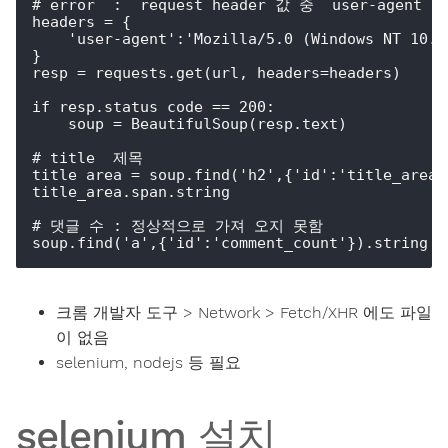
# error  :  request header 값 중  user-agent 값
headers = {

    'user-agent':'Mozilla/5.0 (Windows NT 10.0
}

resp = requests.get(url, headers=headers)

if resp.status_code == 200:

    soup = BeautifulSoup(resp.text)

# title  제목

title_area = soup.find('h2',{'id':'title_area'}
title_area.span.string

# 댓글 수 : 정상적으로 가져 오지 못함

soup.find('a',{'id':'comment_count'}).string 
크롬 개발자 도구 > Network > Fetch/XHR 에도 파일
이 없음
selenium, nodejs 등 필요
selenium 설치