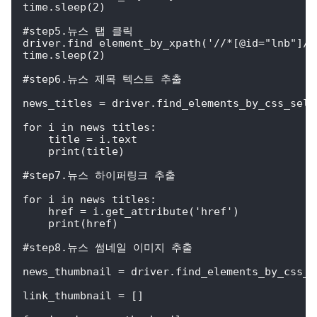
time.sleep(2)

#step5.뉴스 탭 클릭

driver.find_element_by_xpath('//*[@id="lnb"]/d
time.sleep(2)

#step6.뉴스 제목 텍스트 추출

news_titles = driver.find_elements_by_css_sele
for i in news_titles:

    title = i.text

    print(title)

#step7.뉴스 하이퍼링크 추출

for i in news_titles:

    href = i.get_attribute('href')

    print(href)

#step8.뉴스 썸네일 이미지 추출

news_thumbnail = driver.find_elements_by_css_s
link_thumbnail = []
