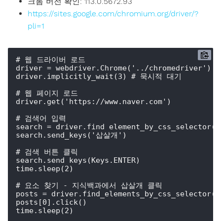
크롬 버전 확인: 113.0.5672.93
https://sites.google.com/chromium.org/driver/?
pli=1
# 웹 드라이버 로드    

driver = webdriver.Chrome('../chromedriver')

driver.implicitly_wait(3) # 묵시적 대기

# 웹 페이지 로드

driver.get('https://www.naver.com')

# 검색어 입력

search = driver.find_element_by_css_selector('#
search.send_keys('삽살개')

# 검색 버튼 클릭

search.send_keys(Keys.ENTER)

time.sleep(2)

# 요소 찾기 - 지식백과에서 삽살개 클릭

posts = driver.find_elements_by_css_selector('
posts[0].click()

time.sleep(2)