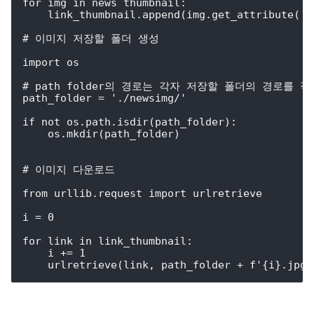
for img in news_thumbnail:

    link_thumbnail.append(img.get_attribute('sr
# 이미지 저장할 폴더 생성

import os

# path_folder의 경로는 각자 저장할 폴더의 경로를 적어줄 
path_folder = './newsimg/'

if not os.path.isdir(path_folder):

    os.mkdir(path_folder)

# 이미지 다운로드

from urllib.request import urlretrieve

i = 0

for link in link_thumbnail:          

    i += 1

    urlretrieve(link, path_folder + f'{i}.jpg'