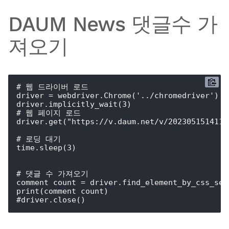
DAUM News 댓글수 가
져오기
# 웹 드라이버 로드

driver = webdriver.Chrome('../chromedriver')

driver.implicitly_wait(3)

# 웹 페이지 로드

driver.get("https://v.daum.net/v/20230515141106
# 로딩 대기

time.sleep(3)

# 댓글 수 가져오기

comment_count = driver.find_element_by_css_sel
print(comment_count)

#driver.close()