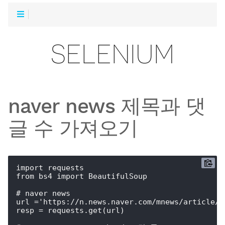
R
SELENIUM
naver news 제목과 댓
글 수 가져오기
import requests

from bs4 import BeautifulSoup

# naver news

url ='https://n.news.naver.com/mnews/article/0
resp = requests.get(url)
