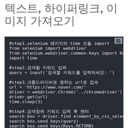
텍스트, 하이퍼링크, 이
미지 가져오기
#step1.selenium 패키지와 time 모듈 import

from selenium import webdriver

from selenium.webdriver.common.keys import Keys
import time

#step2.검색할 키워드 입력

query = input('검색할 키워드를 입력하세요: ')

#step3.크롬드라이버로 원하는 url로 접속

url = 'https://www.naver.com/'

driver = webdriver.Chrome('../chromedriver')

driver.get(url)

time.sleep(3)

#step4.검색창에 키워드 입력 후 엔터

search_box = driver.find_element_by_css_select
search_box.send_keys(query)

search_box.send_keys(Keys.RETURN)
