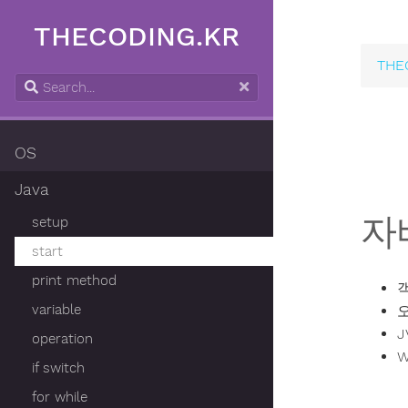
THECODING.KR
THE
OS
Java
자
setup
start
print method
variable
J
operation
W
if switch
for while