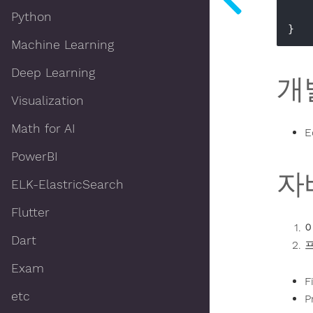
    
Python
    
}
Machine Learning
Deep Learning
개
Visualization
Math for AI
E
PowerBI
자
ELK-ElastricSearch
Flutter
Dart
Exam
F
etc
P