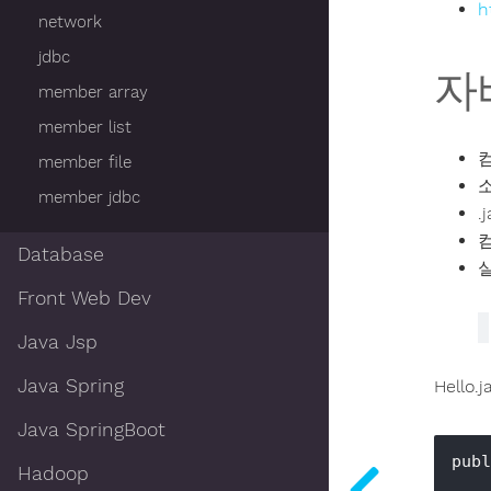
h
network
jdbc
자
member array
member list
member file
소
member jdbc
.
컴
Database
실
Front Web Dev
Java Jsp
Java Spring
Hello.j
Java SpringBoot
publ
Hadoop
    