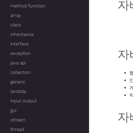
자
method function
array
class
Inheritance
interface
자
exception
java api
collection
generic
lambda
input output
gui
자
stream
thread