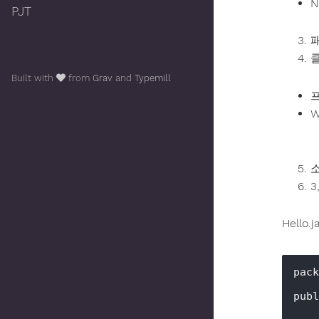
N
PJT
패
Built with
from
Grav
and
Typemill
프
W
3
Hello.j
pack
publ
    