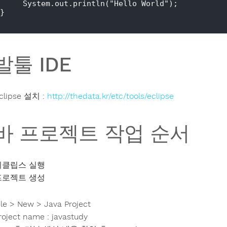
     System.out.println("Hello World");

}

발툴 IDE
clipse 설치 :
http://thedata.kr/etc/tools/eclipse
바 프로젝트 작업 순서
이클립스 실행
프로젝트 생성
ile > New > Java Project
roject name : javastudy