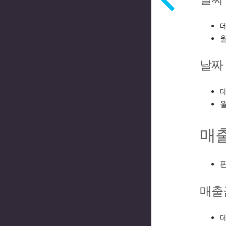
데
월
날짜 
데
월
매
매출
데