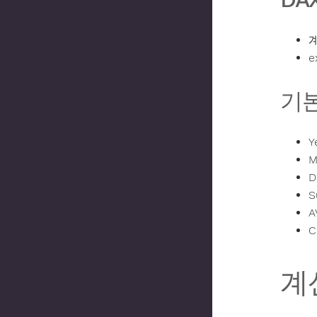
계
e
기본
Y
M
D
S
A
C
계