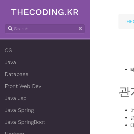
THECODING.KR
THE
OS
Java
Database
Front Web Dev
관
Java Jsp
Java Spring
Java SpringBoot