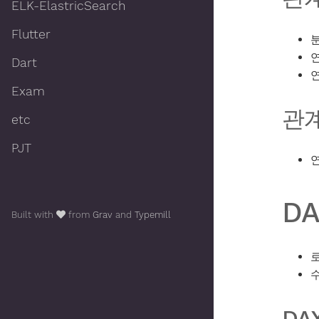
ELK-ElastricSearch
Flutter
Dart
Exam
관
etc
PJT
DA
Built with
from
Grav
and
Typemill
DA