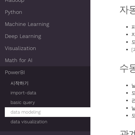
Hadoop
자
Python
Machine Learning
파
Deep Learning
모
Visualization
[
Math for AI
수
PowerBI
시작하기
import-data
모
관
basic query
data modeling
모
data visualization
관